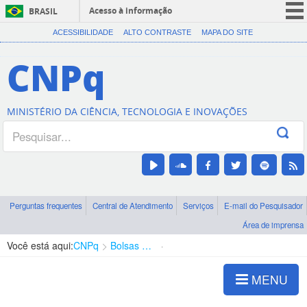
Acesso à informação
BRASIL
CORONAVÍRUS (COVID-19)
ACESSIBILIDADE
ALTO CONTRASTE
MAPA DO SITE
Participe
CNPq
Serviços
Legislação
MINISTÉRIO DA CIÊNCIA, TECNOLOGIA E INOVAÇÕES
Canais
Perguntas frequentes
Central de Atendimento
Serviços
E-mail do Pesquisador
Área de imprensa
Você está aqui:
CNPq
Bolsas e Auxílios Vigentes
Projetos de Pesquisa
MENU