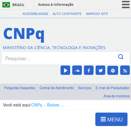
Acesso à informação
BRASIL
CORONAVÍRUS (COVID-19)
ACESSIBILIDADE
ALTO CONTRASTE
MAPA DO SITE
Participe
CNPq
Serviços
Legislação
MINISTÉRIO DA CIÊNCIA, TECNOLOGIA E INOVAÇÕES
Canais
Perguntas frequentes
Central de Atendimento
Serviços
E-mail do Pesquisador
Área de imprensa
Você está aqui:
CNPq
Bolsas e Auxílios Vigentes
Projetos de Pesquisa
MENU