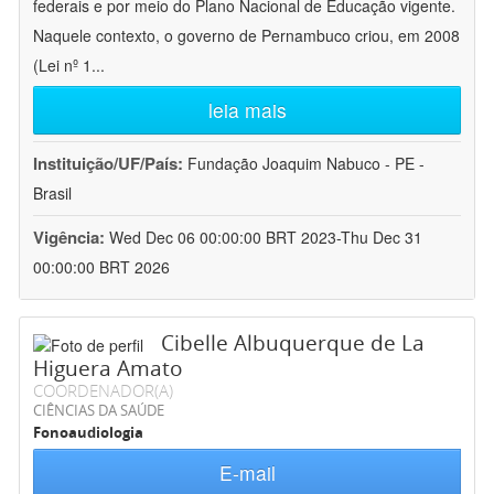
federais e por meio do Plano Nacional de Educação vigente.
Naquele contexto, o governo de Pernambuco criou, em 2008
(Lei nº 1
...
leia mais
Instituição/UF/País:
Fundação Joaquim Nabuco - PE -
Brasil
Vigência:
Wed Dec 06 00:00:00 BRT 2023-Thu Dec 31
00:00:00 BRT 2026
Cibelle Albuquerque de La
Higuera Amato
COORDENADOR(A)
CIÊNCIAS DA SAÚDE
Fonoaudiologia
E-mail