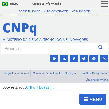
Acesso à informação
BRASIL
CORONAVÍRUS (COVID-19)
ACESSIBILIDADE
ALTO CONTRASTE
MAPA DO SITE
Participe
CNPq
Serviços
Legislação
MINISTÉRIO DA CIÊNCIA, TECNOLOGIA E INOVAÇÕES
Canais
Perguntas frequentes
Central de Atendimento
Serviços
E-mail do Pesquisador
Área de imprensa
Você está aqui:
CNPq
Bolsas e Auxílios Vigentes
Projetos de Pesquisa
MENU