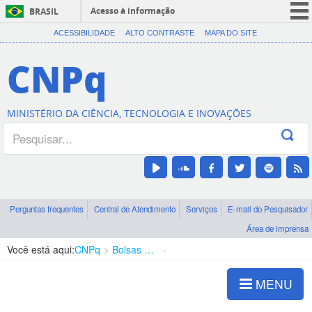
Acesso à informação
BRASIL
CORONAVÍRUS (COVID-19)
ACESSIBILIDADE
ALTO CONTRASTE
MAPA DO SITE
Participe
CNPq
Serviços
Legislação
MINISTÉRIO DA CIÊNCIA, TECNOLOGIA E INOVAÇÕES
Canais
Perguntas frequentes
Central de Atendimento
Serviços
E-mail do Pesquisador
Área de imprensa
Você está aqui:
CNPq
Bolsas e Auxílios Vigentes
Projetos de Pesquisa
MENU