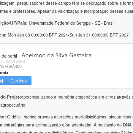
izagem, pesquisadores desse campo têm se debruçado sobre a formaç
ntes e professores. Apesar da valorização e incorporação desses sujei
uição/UF/País:
Universidade Federal de Sergipe - SE - Brasil
cia:
Mon Jan 08 00:00:00 BRT 2024-Sun Jan 31 00:00:00 BRT 2027
Abelmon da Silva Gesteira
DENADOR(A)
AS AGRÁRIAS
omia
il
Currículo
 do Projeto:
potencializando a memória epigenética em citros através d
o agropecuário.
mo:
O déficit hídrico provoca alterações morfofisiológicas, bioquímica
 a estratégias para aclimatização e/ou adaptação. A metilação do DNA 
o ser alterada durante o déficit hídrico. Combinações laranjeira 'Valên