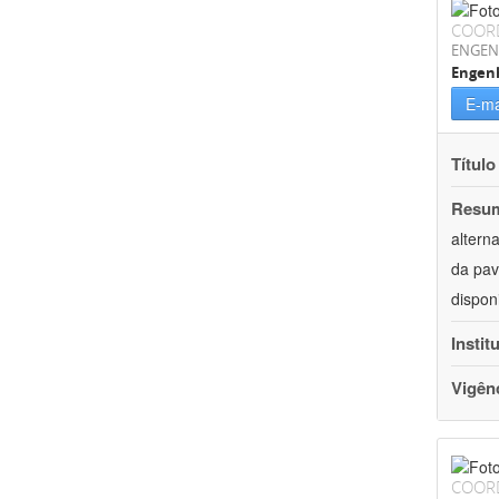
COOR
ENGEN
Engenh
E-ma
Título
Resu
altern
da pav
dispon
Instit
Vigên
COOR