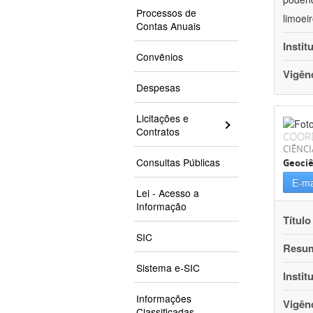
Processos de
limoei
Contas Anuais
Instit
Convênios
Vigên
Despesas
Licitações e
Contratos
COOR
CIÊNCI
Consultas Públicas
Geociê
E-ma
Lei - Acesso a
Informação
Título
SIC
Resu
Sistema e-SIC
Instit
Informações
Vigên
Classificadas