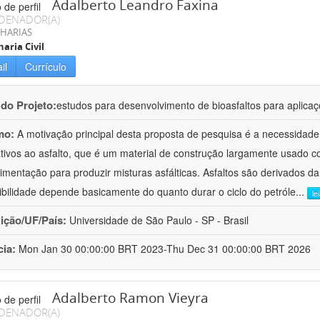
Adalberto Leandro Faxina
DENADOR(A)
HARIAS
aria Civil
il
Currículo
 do Projeto:
estudos para desenvolvimento de bioasfaltos para aplic
mo:
A motivação principal desta proposta de pesquisa é a necessidade
ativos ao asfalto, que é um material de construção largamente usado 
imentação para produzir misturas asfálticas. Asfaltos são derivados da
ibilidade depende basicamente do quanto durar o ciclo do petróle
...
le
uição/UF/País:
Universidade de São Paulo - SP - Brasil
cia:
Mon Jan 30 00:00:00 BRT 2023-Thu Dec 31 00:00:00 BRT 2026
Adalberto Ramon Vieyra
DENADOR(A)