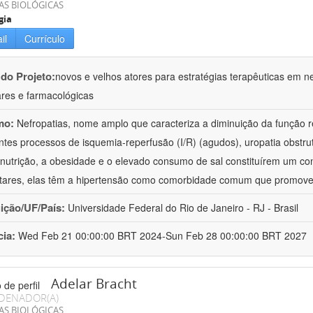
AS BIOLÓGICAS
gia
il
Currículo
 do Projeto:
novos e velhos atores para estratégias terapêuticas em nef
ares e farmacológicas
mo:
Nefropatias, nome amplo que caracteriza a diminuição da função r
ntes processos de isquemia-reperfusão (I/R) (agudos), uropatia obstrut
nutrição, a obesidade e o elevado consumo de sal constituírem um con
tares, elas têm a hipertensão como comorbidade comum que promov
uição/UF/País:
Universidade Federal do Rio de Janeiro - RJ - Brasil
cia:
Wed Feb 21 00:00:00 BRT 2024-Sun Feb 28 00:00:00 BRT 2027
Adelar Bracht
DENADOR(A)
AS BIOLÓGICAS