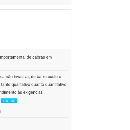
o comportamental de cabras em
ca não invasiva, de baixo custo e
tanto qualitativo quanto quantitativo,
ndimento às exigências
.
leia mais
l