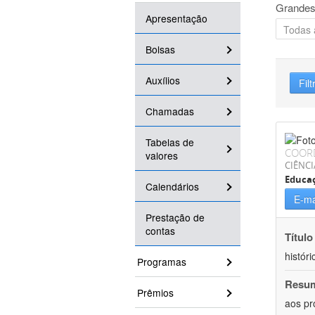
Grandes
Apresentação
Bolsas
Auxílios
Filt
Chamadas
Tabelas de
COOR
valores
CIÊNC
Educa
Calendários
E-ma
Prestação de
contas
Título
históri
Programas
Resu
Prêmios
aos pr