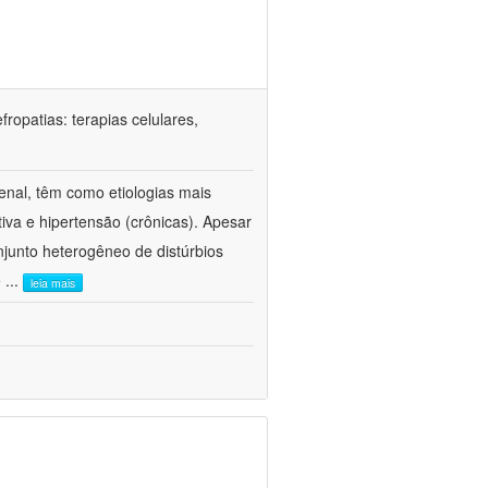
ropatias: terapias celulares,
enal, têm como etiologias mais
iva e hipertensão (crônicas). Apesar
junto heterogêneo de distúrbios
e
...
leia mais