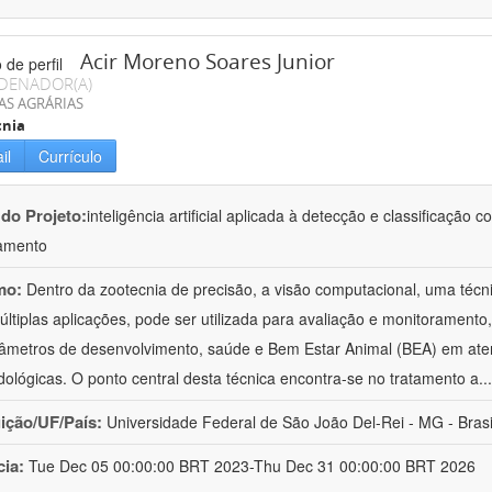
Acir Moreno Soares Junior
DENADOR(A)
AS AGRÁRIAS
cnia
il
Currículo
 do Projeto:
inteligência artificial aplicada à detecção e classificaçã
amento
mo:
Dentro da zootecnia de precisão, a visão computacional, uma técni
ltiplas aplicações, pode ser utilizada para avaliação e monitoramento, 
âmetros de desenvolvimento, saúde e Bem Estar Animal (BEA) em ate
ológicas. O ponto central desta técnica encontra-se no tratamento a
..
uição/UF/País:
Universidade Federal de São João Del-Rei - MG - Brasi
cia:
Tue Dec 05 00:00:00 BRT 2023-Thu Dec 31 00:00:00 BRT 2026