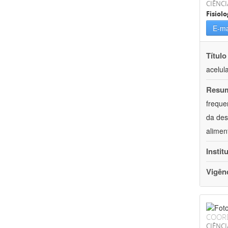
CIÊNCI
Fisiolo
E-ma
Título
acelul
Resu
freque
da des
alimen
Instit
Vigên
COOR
CIÊNCI