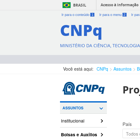
Acesso à informação
BRASIL
Ir para o conteúdo
1
Ir para o menu
2
Ir pa
CNPq
MINISTÉRIO DA CIÊNCIA, TECNOLOGI
Você está aqui:
CNPq
Assuntos
B
Pro
ASSUNTOS
Institucional
País
Bolsas e Auxílios