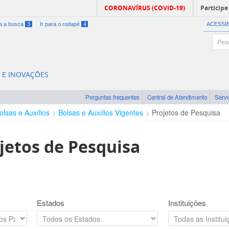
CORONAVÍRUS (COVID-19)
Participe
ra a busca
3
Ir para o rodapé
4
ACESSI
A E INOVAÇÕES
Perguntas frequentes
Central de Atendimento
Serv
olsas e Auxílios
Bolsas e Auxílios Vigentes
Projetos de Pesquisa
jetos de Pesquisa
Estados
Instituições