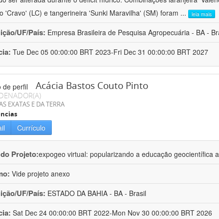
ro 'Cravo' (LC) e tangerineira 'Sunki Maravilha' (SM) foram
...
leia mais
uição/UF/País:
Empresa Brasileira de Pesquisa Agropecuária - BA - Bra
cia:
Tue Dec 05 00:00:00 BRT 2023-Fri Dec 31 00:00:00 BRT 2027
Acácia Bastos Couto Pinto
DENADOR(A)
AS EXATAS E DA TERRA
ncias
il
Currículo
 do Projeto:
expogeo virtual: popularizando a educação geocientífica a
mo:
Vide projeto anexo
uição/UF/País:
ESTADO DA BAHIA - BA - Brasil
cia:
Sat Dec 24 00:00:00 BRT 2022-Mon Nov 30 00:00:00 BRT 2026