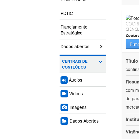
PDTIC
COOR
Planejamento
CIÊNCI
Estratégico
Zoote
E-ma
Dados abertos
Título
CENTRAIS DE
CONTEÚDOS
confin
Áudios
Resu
com mú
Vídeos
de par
mercad
Imagens
Instit
Dados Abertos
Vigên