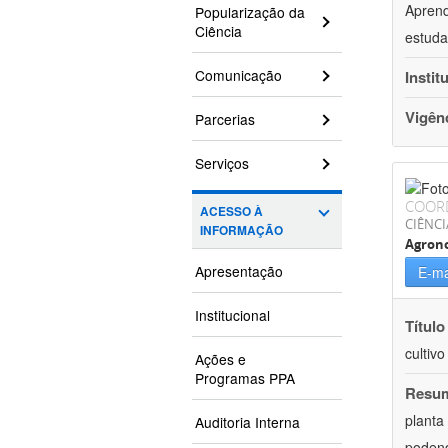
Aprend
Popularização da
Ciência
estuda
Comunicação
Instit
Vigên
Parcerias
Serviços
COOR
ACESSO À
CIÊNCI
INFORMAÇÃO
Agron
Apresentação
E-ma
Institucional
Título
cultiv
Ações e
Programas PPA
Resu
planta
Auditoria Interna
podend