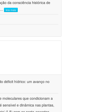
ão da consciência histórica de
...
leia mais
o déficit hídrico: um avanço no
s e moleculares que condicionam a
é sensível e dinâmica nas plantas,
cia' (LA) com os porta-enxertos