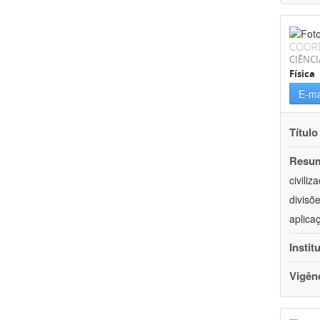
COOR
CIÊNCI
Física
E-ma
Título
Resu
civili
divisõ
aplica
Instit
Vigên