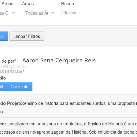
 Áreas
Áreas
Busca
rar
Limpar Filtros
Aaron Sena Cerqueira Reis
DENADOR(A)
IAS HUMANAS
ção
il
Currículo
 do Projeto:
ensino de história para estudantes surdos: uma proposta i
ca
mo:
Localizado em uma zona de fronteiras, o Ensino de História é um
ocessos de ensino-aprendizagem da História. Sob influência da teoria d