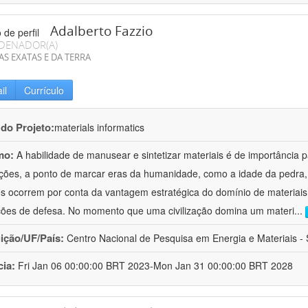
Adalberto Fazzio
DENADOR(A)
AS EXATAS E DA TERRA
il
Currículo
 do Projeto:
materials informatics
mo:
A habilidade de manusear e sintetizar materiais é de importância 
zações, a ponto de marcar eras da humanidade, como a idade da pedra, 
es ocorrem por conta da vantagem estratégica do domínio de materiais,
ções de defesa. No momento que uma civilização domina um materi
...
uição/UF/País:
Centro Nacional de Pesquisa em Energia e Materiais - S
cia:
Fri Jan 06 00:00:00 BRT 2023-Mon Jan 31 00:00:00 BRT 2028