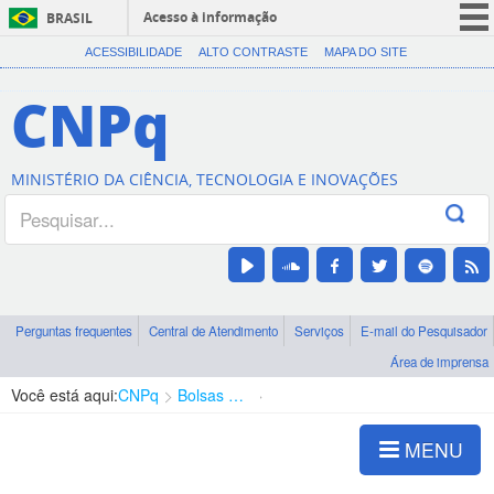
Acesso à informação
BRASIL
CORONAVÍRUS (COVID-19)
ACESSIBILIDADE
ALTO CONTRASTE
MAPA DO SITE
Participe
CNPq
Serviços
Legislação
MINISTÉRIO DA CIÊNCIA, TECNOLOGIA E INOVAÇÕES
Canais
Perguntas frequentes
Central de Atendimento
Serviços
E-mail do Pesquisador
Área de imprensa
Você está aqui:
CNPq
Bolsas e Auxílios Vigentes
Projetos de Pesquisa
MENU