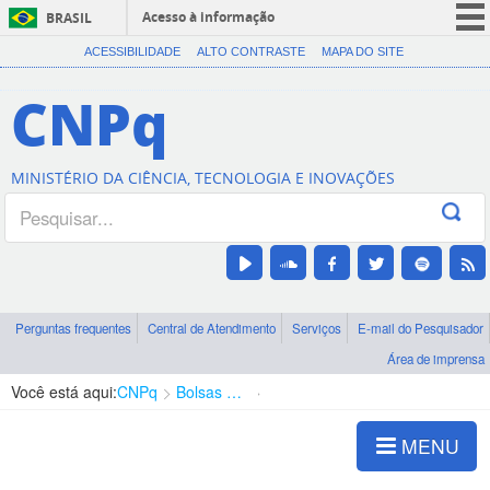
Acesso à informação
BRASIL
CORONAVÍRUS (COVID-19)
ACESSIBILIDADE
ALTO CONTRASTE
MAPA DO SITE
Participe
CNPq
Serviços
Legislação
MINISTÉRIO DA CIÊNCIA, TECNOLOGIA E INOVAÇÕES
Canais
Perguntas frequentes
Central de Atendimento
Serviços
E-mail do Pesquisador
Área de imprensa
Você está aqui:
CNPq
Bolsas e Auxílios Vigentes
Projetos de Pesquisa
MENU