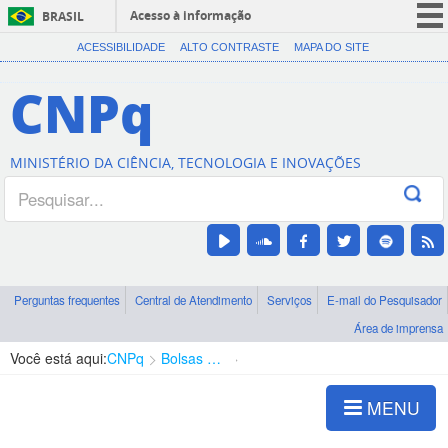
Acesso à informação
BRASIL
CORONAVÍRUS (COVID-19)
ACESSIBILIDADE
ALTO CONTRASTE
MAPA DO SITE
Participe
CNPq
Serviços
Legislação
MINISTÉRIO DA CIÊNCIA, TECNOLOGIA E INOVAÇÕES
Canais
Perguntas frequentes
Central de Atendimento
Serviços
E-mail do Pesquisador
Área de imprensa
Você está aqui:
CNPq
Bolsas e Auxílios Vigentes
Projetos de Pesquisa
MENU