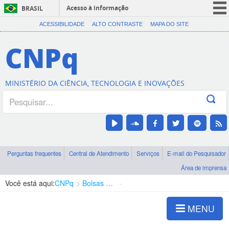
Acesso à informação
BRASIL
CORONAVÍRUS (COVID-19)
ACESSIBILIDADE
ALTO CONTRASTE
MAPA DO SITE
Participe
CNPq
Serviços
Legislação
MINISTÉRIO DA CIÊNCIA, TECNOLOGIA E INOVAÇÕES
Canais
Perguntas frequentes
Central de Atendimento
Serviços
E-mail do Pesquisador
Área de imprensa
Você está aqui:
CNPq
Bolsas e Auxílios Vigentes
Projetos de Pesquisa
MENU