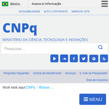
Acesso à informação
BRASIL
CORONAVÍRUS (COVID-19)
ACESSIBILIDADE
ALTO CONTRASTE
MAPA DO SITE
Participe
CNPq
Serviços
Legislação
MINISTÉRIO DA CIÊNCIA, TECNOLOGIA E INOVAÇÕES
Canais
Perguntas frequentes
Central de Atendimento
Serviços
E-mail do Pesquisador
Área de imprensa
Você está aqui:
CNPq
Bolsas e Auxílios Vigentes
Projetos de Pesquisa
MENU