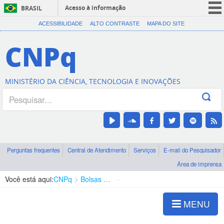
Acesso à informação
BRASIL
CORONAVÍRUS (COVID-19)
ACESSIBILIDADE
ALTO CONTRASTE
MAPA DO SITE
Participe
CNPq
Serviços
Legislação
MINISTÉRIO DA CIÊNCIA, TECNOLOGIA E INOVAÇÕES
Canais
Perguntas frequentes
Central de Atendimento
Serviços
E-mail do Pesquisador
Área de imprensa
Você está aqui:
CNPq
Bolsas e Auxílios Vigentes
Projetos de Pesquisa
MENU