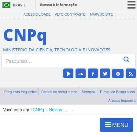
Acesso à informação
BRASIL
CORONAVÍRUS (COVID-19)
ACESSIBILIDADE
ALTO CONTRASTE
MAPA DO SITE
Participe
CNPq
Serviços
Legislação
MINISTÉRIO DA CIÊNCIA, TECNOLOGIA E INOVAÇÕES
Canais
Perguntas frequentes
Central de Atendimento
Serviços
E-mail do Pesquisador
Área de imprensa
Você está aqui:
CNPq
Bolsas e Auxílios Vigentes
Projetos de Pesquisa
MENU