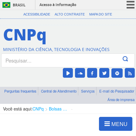
Acesso à informação
BRASIL
CORONAVÍRUS (COVID-19)
ACESSIBILIDADE
ALTO CONTRASTE
MAPA DO SITE
Participe
CNPq
Serviços
Legislação
MINISTÉRIO DA CIÊNCIA, TECNOLOGIA E INOVAÇÕES
Canais
Perguntas frequentes
Central de Atendimento
Serviços
E-mail do Pesquisador
Área de imprensa
Você está aqui:
CNPq
Bolsas e Auxílios Vigentes
Projetos de Pesquisa
MENU