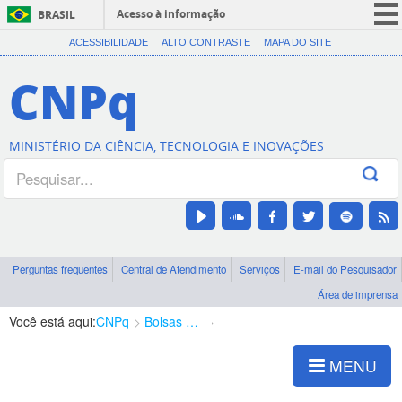
Acesso à informação
BRASIL
CORONAVÍRUS (COVID-19)
ACESSIBILIDADE
ALTO CONTRASTE
MAPA DO SITE
Participe
CNPq
Serviços
Legislação
MINISTÉRIO DA CIÊNCIA, TECNOLOGIA E INOVAÇÕES
Canais
Perguntas frequentes
Central de Atendimento
Serviços
E-mail do Pesquisador
Área de imprensa
Você está aqui:
CNPq
Bolsas e Auxílios Vigentes
Projetos de Pesquisa
MENU