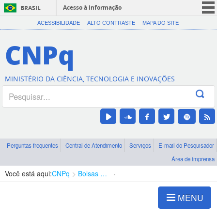
Acesso à informação
BRASIL
CORONAVÍRUS (COVID-19)
ACESSIBILIDADE
ALTO CONTRASTE
MAPA DO SITE
Participe
CNPq
Serviços
Legislação
MINISTÉRIO DA CIÊNCIA, TECNOLOGIA E INOVAÇÕES
Canais
Perguntas frequentes
Central de Atendimento
Serviços
E-mail do Pesquisador
Área de imprensa
Você está aqui:
CNPq
Bolsas e Auxílios Vigentes
Projetos de Pesquisa
MENU