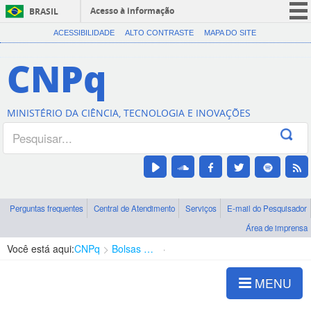
Acesso à informação
BRASIL
CORONAVÍRUS (COVID-19)
ACESSIBILIDADE
ALTO CONTRASTE
MAPA DO SITE
Participe
CNPq
Serviços
Legislação
MINISTÉRIO DA CIÊNCIA, TECNOLOGIA E INOVAÇÕES
Canais
Perguntas frequentes
Central de Atendimento
Serviços
E-mail do Pesquisador
Área de imprensa
Você está aqui:
CNPq
Bolsas e Auxílios Vigentes
Projetos de Pesquisa
MENU