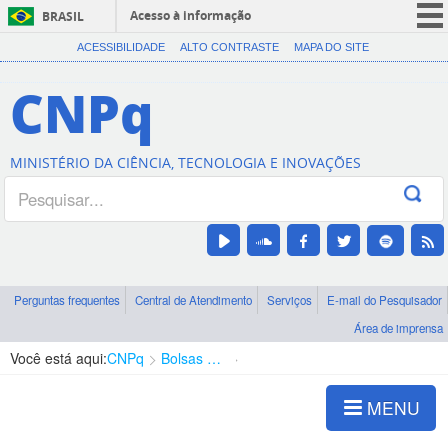
Acesso à informação
BRASIL
CORONAVÍRUS (COVID-19)
ACESSIBILIDADE
ALTO CONTRASTE
MAPA DO SITE
Participe
CNPq
Serviços
Legislação
MINISTÉRIO DA CIÊNCIA, TECNOLOGIA E INOVAÇÕES
Canais
Perguntas frequentes
Central de Atendimento
Serviços
E-mail do Pesquisador
Área de imprensa
Você está aqui:
CNPq
Bolsas e Auxílios Vigentes
Projetos de Pesquisa
MENU