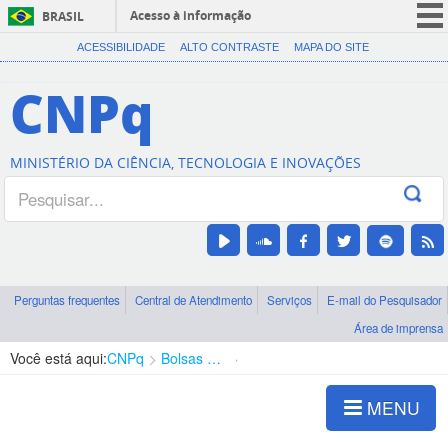
Acesso à informação
BRASIL
CORONAVÍRUS (COVID-19)
ACESSIBILIDADE
ALTO CONTRASTE
MAPA DO SITE
Participe
CNPq
Serviços
Legislação
MINISTÉRIO DA CIÊNCIA, TECNOLOGIA E INOVAÇÕES
Canais
Perguntas frequentes
Central de Atendimento
Serviços
E-mail do Pesquisador
Área de imprensa
Você está aqui:
CNPq
Bolsas e Auxílios Vigentes
Projetos de Pesquisa
MENU