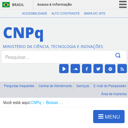
Acesso à informação
BRASIL
CORONAVÍRUS (COVID-19)
ACESSIBILIDADE
ALTO CONTRASTE
MAPA DO SITE
Participe
CNPq
Serviços
Legislação
MINISTÉRIO DA CIÊNCIA, TECNOLOGIA E INOVAÇÕES
Canais
Perguntas frequentes
Central de Atendimento
Serviços
E-mail do Pesquisador
Área de imprensa
Você está aqui:
CNPq
Bolsas e Auxílios Vigentes
Projetos de Pesquisa
MENU