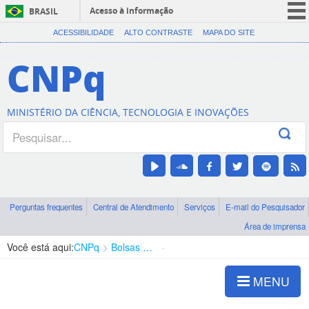
Acesso à informação
BRASIL
CORONAVÍRUS (COVID-19)
ACESSIBILIDADE
ALTO CONTRASTE
MAPA DO SITE
Participe
CNPq
Serviços
Legislação
MINISTÉRIO DA CIÊNCIA, TECNOLOGIA E INOVAÇÕES
Canais
Perguntas frequentes
Central de Atendimento
Serviços
E-mail do Pesquisador
Área de imprensa
Você está aqui:
CNPq
Bolsas e Auxílios Vigentes
Projetos de Pesquisa
MENU