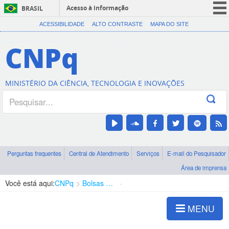
Acesso à informação
BRASIL
CORONAVÍRUS (COVID-19)
ACESSIBILIDADE
ALTO CONTRASTE
MAPA DO SITE
Participe
CNPq
Serviços
Legislação
MINISTÉRIO DA CIÊNCIA, TECNOLOGIA E INOVAÇÕES
Canais
Perguntas frequentes
Central de Atendimento
Serviços
E-mail do Pesquisador
Área de imprensa
Você está aqui:
CNPq
Bolsas e Auxílios Vigentes
Projetos de Pesquisa
MENU