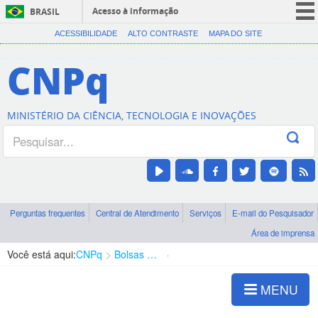
Acesso à informação
BRASIL
CORONAVÍRUS (COVID-19)
ACESSIBILIDADE
ALTO CONTRASTE
MAPA DO SITE
Participe
CNPq
Serviços
Legislação
MINISTÉRIO DA CIÊNCIA, TECNOLOGIA E INOVAÇÕES
Canais
Perguntas frequentes
Central de Atendimento
Serviços
E-mail do Pesquisador
Área de imprensa
Você está aqui:
CNPq
Bolsas e Auxílios Vigentes
Projetos de Pesquisa
MENU