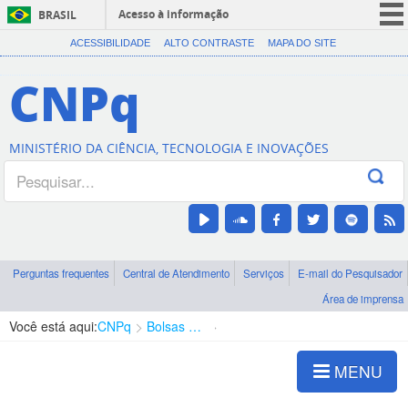
Acesso à informação
BRASIL
CORONAVÍRUS (COVID-19)
ACESSIBILIDADE
ALTO CONTRASTE
MAPA DO SITE
Participe
CNPq
Serviços
Legislação
MINISTÉRIO DA CIÊNCIA, TECNOLOGIA E INOVAÇÕES
Canais
Perguntas frequentes
Central de Atendimento
Serviços
E-mail do Pesquisador
Área de imprensa
Você está aqui:
CNPq
Bolsas e Auxílios Vigentes
Projetos de Pesquisa
MENU