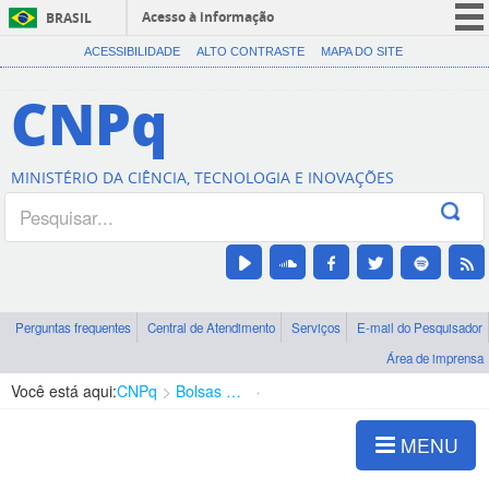
Acesso à informação
BRASIL
CORONAVÍRUS (COVID-19)
ACESSIBILIDADE
ALTO CONTRASTE
MAPA DO SITE
Participe
CNPq
Serviços
Legislação
MINISTÉRIO DA CIÊNCIA, TECNOLOGIA E INOVAÇÕES
Canais
Perguntas frequentes
Central de Atendimento
Serviços
E-mail do Pesquisador
Área de imprensa
Você está aqui:
CNPq
Bolsas e Auxílios Vigentes
Projetos de Pesquisa
MENU