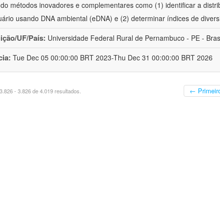
ando métodos inovadores e complementares como (1) identificar a distri
uário usando DNA ambiental (eDNA) e (2) determinar índices de divers
uição/UF/País:
Universidade Federal Rural de Pernambuco - PE - Bras
cia:
Tue Dec 05 00:00:00 BRT 2023-Thu Dec 31 00:00:00 BRT 2026
← Primeir
.826 - 3.826 de 4.019 resultados.