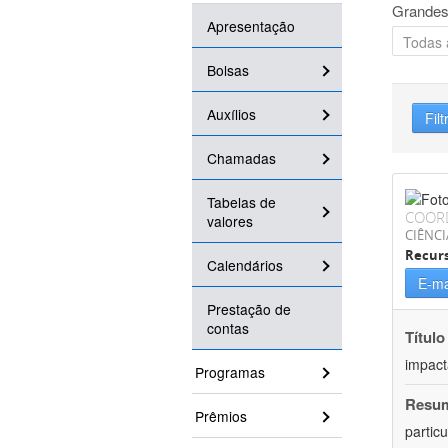
Grandes
Apresentação
Bolsas
Auxílios
Filt
Chamadas
Tabelas de
COOR
valores
CIÊNCI
Recurs
Calendários
E-ma
Prestação de
contas
Título
impact
Programas
Resu
Prêmios
partic