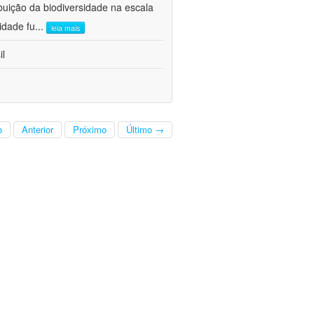
buição da biodiversidade na escala
idade fu
...
leia mais
il
o
Anterior
Próximo
Último →