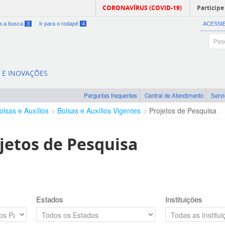
CORONAVÍRUS (COVID-19)
Participe
ra a busca
3
Ir para o rodapé
4
ACESSI
A E INOVAÇÕES
Perguntas frequentes
Central de Atendimento
Serv
olsas e Auxílios
Bolsas e Auxílios Vigentes
Projetos de Pesquisa
jetos de Pesquisa
Estados
Instituições