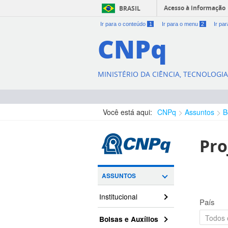
Acesso à informação
BRASIL
Ir para o conteúdo
1
Ir para o menu
2
Ir pa
CNPq
MINISTÉRIO DA CIÊNCIA, TECNOLOGI
Você está aqui:
CNPq
Assuntos
B
Pro
ASSUNTOS
Institucional
País
Bolsas e Auxílios