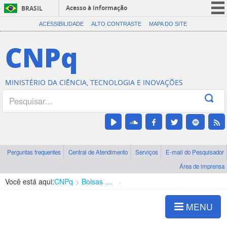
Acesso à informação
BRASIL
CORONAVÍRUS (COVID-19)
ACESSIBILIDADE
ALTO CONTRASTE
MAPA DO SITE
Participe
CNPq
Serviços
Legislação
MINISTÉRIO DA CIÊNCIA, TECNOLOGIA E INOVAÇÕES
Canais
Perguntas frequentes
Central de Atendimento
Serviços
E-mail do Pesquisador
Área de imprensa
Você está aqui:
CNPq
Bolsas e Auxílios Vigentes
Projetos de Pesquisa
MENU