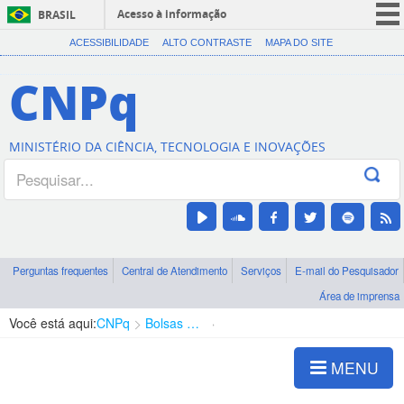
Acesso à informação
BRASIL
CORONAVÍRUS (COVID-19)
ACESSIBILIDADE
ALTO CONTRASTE
MAPA DO SITE
Participe
CNPq
Serviços
Legislação
MINISTÉRIO DA CIÊNCIA, TECNOLOGIA E INOVAÇÕES
Canais
Perguntas frequentes
Central de Atendimento
Serviços
E-mail do Pesquisador
Área de imprensa
Você está aqui:
CNPq
Bolsas e Auxílios Vigentes
Projetos de Pesquisa
MENU