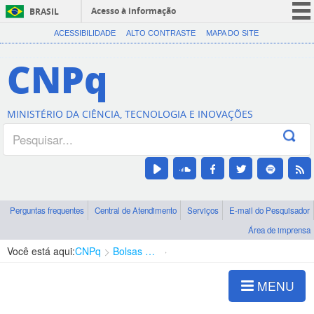
Acesso à informação
BRASIL
CORONAVÍRUS (COVID-19)
ACESSIBILIDADE
ALTO CONTRASTE
MAPA DO SITE
Participe
CNPq
Serviços
Legislação
MINISTÉRIO DA CIÊNCIA, TECNOLOGIA E INOVAÇÕES
Canais
Perguntas frequentes
Central de Atendimento
Serviços
E-mail do Pesquisador
Área de imprensa
Você está aqui:
CNPq
Bolsas e Auxílios Vigentes
Projetos de Pesquisa
MENU