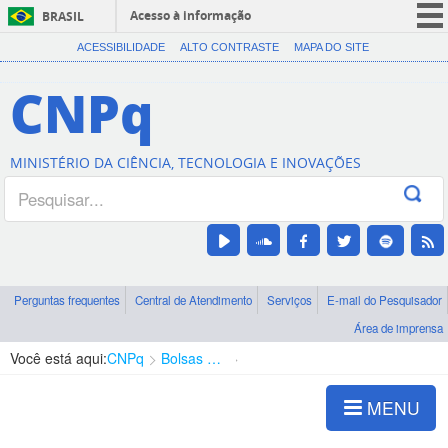
Acesso à informação
BRASIL
CORONAVÍRUS (COVID-19)
ACESSIBILIDADE
ALTO CONTRASTE
MAPA DO SITE
Participe
CNPq
Serviços
Legislação
MINISTÉRIO DA CIÊNCIA, TECNOLOGIA E INOVAÇÕES
Canais
Perguntas frequentes
Central de Atendimento
Serviços
E-mail do Pesquisador
Área de imprensa
Você está aqui:
CNPq
Bolsas e Auxílios Vigentes
Projetos de Pesquisa
MENU