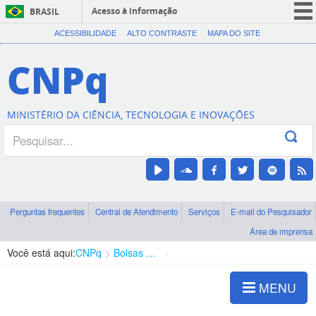
Acesso à informação
BRASIL
CORONAVÍRUS (COVID-19)
ACESSIBILIDADE
ALTO CONTRASTE
MAPA DO SITE
Participe
CNPq
Serviços
Legislação
MINISTÉRIO DA CIÊNCIA, TECNOLOGIA E INOVAÇÕES
Canais
Perguntas frequentes
Central de Atendimento
Serviços
E-mail do Pesquisador
Área de imprensa
Você está aqui:
CNPq
Bolsas e Auxílios Vigentes
Projetos de Pesquisa
MENU