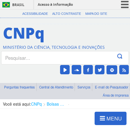
Acesso à informação
BRASIL
CORONAVÍRUS (COVID-19)
ACESSIBILIDADE
ALTO CONTRASTE
MAPA DO SITE
Participe
CNPq
Serviços
Legislação
MINISTÉRIO DA CIÊNCIA, TECNOLOGIA E INOVAÇÕES
Canais
Perguntas frequentes
Central de Atendimento
Serviços
E-mail do Pesquisador
Área de imprensa
Você está aqui:
CNPq
Bolsas e Auxílios Vigentes
Projetos de Pesquisa
MENU