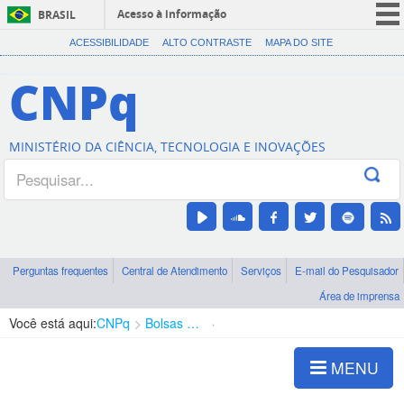
Acesso à informação
BRASIL
CORONAVÍRUS (COVID-19)
ACESSIBILIDADE
ALTO CONTRASTE
MAPA DO SITE
Participe
CNPq
Serviços
Legislação
MINISTÉRIO DA CIÊNCIA, TECNOLOGIA E INOVAÇÕES
Canais
Perguntas frequentes
Central de Atendimento
Serviços
E-mail do Pesquisador
Área de imprensa
Você está aqui:
CNPq
Bolsas e Auxílios Vigentes
Projetos de Pesquisa
MENU