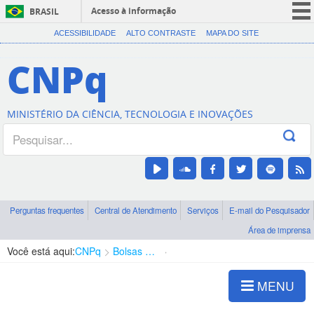
Acesso à informação
BRASIL
CORONAVÍRUS (COVID-19)
ACESSIBILIDADE
ALTO CONTRASTE
MAPA DO SITE
Participe
CNPq
Serviços
Legislação
MINISTÉRIO DA CIÊNCIA, TECNOLOGIA E INOVAÇÕES
Canais
Perguntas frequentes
Central de Atendimento
Serviços
E-mail do Pesquisador
Área de imprensa
Você está aqui:
CNPq
Bolsas e Auxílios Vigentes
Projetos de Pesquisa
MENU