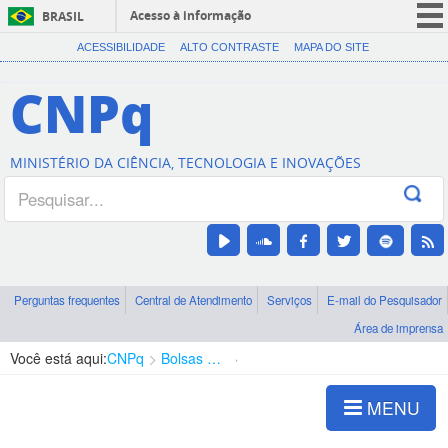
Acesso à informação
BRASIL
CORONAVÍRUS (COVID-19)
ACESSIBILIDADE
ALTO CONTRASTE
MAPA DO SITE
Participe
CNPq
Serviços
Legislação
MINISTÉRIO DA CIÊNCIA, TECNOLOGIA E INOVAÇÕES
Canais
Perguntas frequentes
Central de Atendimento
Serviços
E-mail do Pesquisador
Área de imprensa
Você está aqui:
CNPq
Bolsas e Auxílios Vigentes
Projetos de Pesquisa
MENU