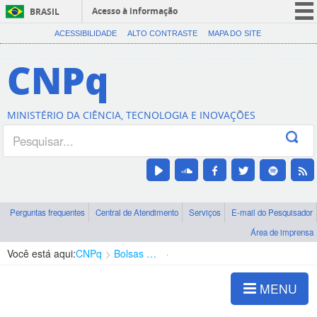
Acesso à informação
BRASIL
CORONAVÍRUS (COVID-19)
ACESSIBILIDADE
ALTO CONTRASTE
MAPA DO SITE
Participe
CNPq
Serviços
Legislação
MINISTÉRIO DA CIÊNCIA, TECNOLOGIA E INOVAÇÕES
Canais
Perguntas frequentes
Central de Atendimento
Serviços
E-mail do Pesquisador
Área de imprensa
Você está aqui:
CNPq
Bolsas e Auxílios Vigentes
Projetos de Pesquisa
MENU