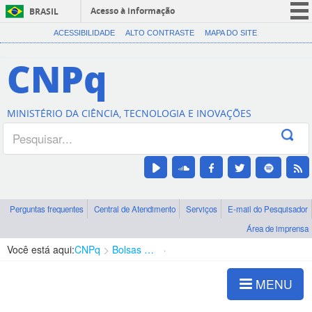
Acesso à informação
BRASIL
CORONAVÍRUS (COVID-19)
ACESSIBILIDADE
ALTO CONTRASTE
MAPA DO SITE
Participe
CNPq
Serviços
Legislação
MINISTÉRIO DA CIÊNCIA, TECNOLOGIA E INOVAÇÕES
Canais
Perguntas frequentes
Central de Atendimento
Serviços
E-mail do Pesquisador
Área de imprensa
Você está aqui:
CNPq
Bolsas e Auxílios Vigentes
Projetos de Pesquisa
MENU