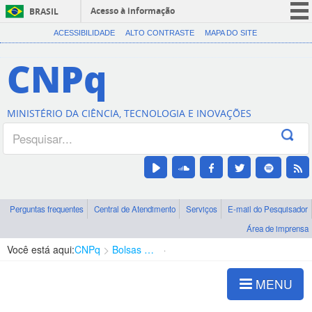
Acesso à informação
BRASIL
CORONAVÍRUS (COVID-19)
ACESSIBILIDADE
ALTO CONTRASTE
MAPA DO SITE
Participe
CNPq
Serviços
Legislação
MINISTÉRIO DA CIÊNCIA, TECNOLOGIA E INOVAÇÕES
Canais
Perguntas frequentes
Central de Atendimento
Serviços
E-mail do Pesquisador
Área de imprensa
Você está aqui:
CNPq
Bolsas e Auxílios Vigentes
Projetos de Pesquisa
MENU