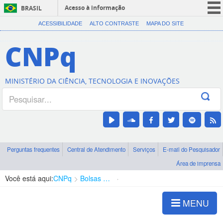
Acesso à informação
BRASIL
CORONAVÍRUS (COVID-19)
ACESSIBILIDADE
ALTO CONTRASTE
MAPA DO SITE
Participe
CNPq
Serviços
Legislação
MINISTÉRIO DA CIÊNCIA, TECNOLOGIA E INOVAÇÕES
Canais
Perguntas frequentes
Central de Atendimento
Serviços
E-mail do Pesquisador
Área de imprensa
Você está aqui:
CNPq
Bolsas e Auxílios Vigentes
Projetos de Pesquisa
MENU