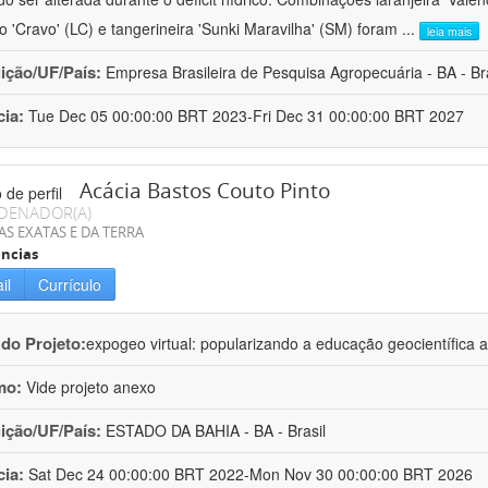
ro 'Cravo' (LC) e tangerineira 'Sunki Maravilha' (SM) foram
...
leia mais
uição/UF/País:
Empresa Brasileira de Pesquisa Agropecuária - BA - Bra
cia:
Tue Dec 05 00:00:00 BRT 2023-Fri Dec 31 00:00:00 BRT 2027
Acácia Bastos Couto Pinto
DENADOR(A)
AS EXATAS E DA TERRA
ncias
il
Currículo
 do Projeto:
expogeo virtual: popularizando a educação geocientífica a
mo:
Vide projeto anexo
uição/UF/País:
ESTADO DA BAHIA - BA - Brasil
cia:
Sat Dec 24 00:00:00 BRT 2022-Mon Nov 30 00:00:00 BRT 2026