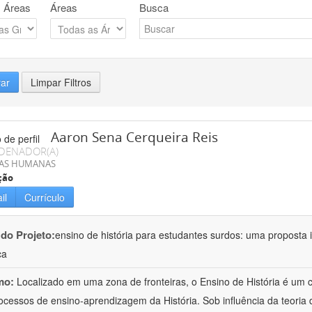
 Áreas
Áreas
Busca
rar
Limpar Filtros
Aaron Sena Cerqueira Reis
DENADOR(A)
IAS HUMANAS
ção
il
Currículo
 do Projeto:
ensino de história para estudantes surdos: uma proposta i
ca
mo:
Localizado em uma zona de fronteiras, o Ensino de História é um
ocessos de ensino-aprendizagem da História. Sob influência da teoria d