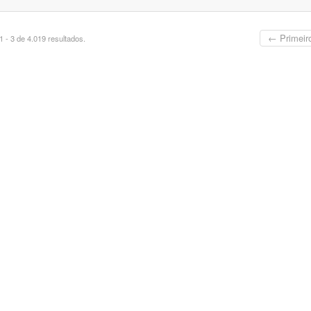
← Primeir
 - 3 de 4.019 resultados.