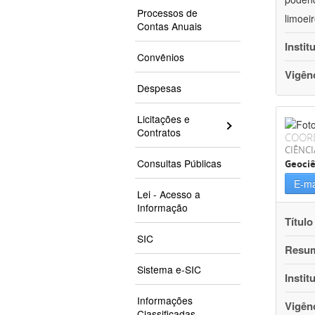
Processos de
limoei
Contas Anuais
Instit
Convênios
Vigên
Despesas
Licitações e
Contratos
COOR
CIÊNCI
Consultas Públicas
Geociê
E-ma
Lei - Acesso a
Informação
Título
SIC
Resu
Sistema e-SIC
Instit
Informações
Vigên
Classificadas