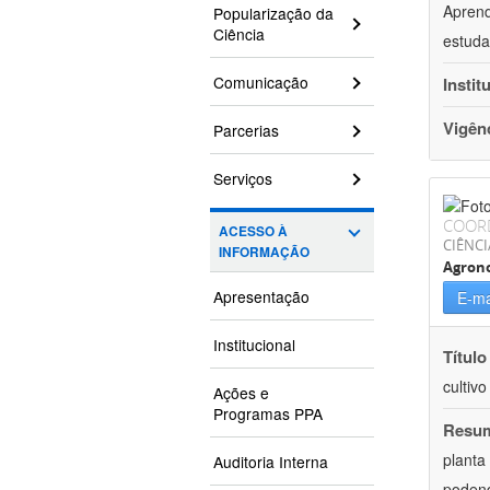
Aprend
Popularização da
Ciência
estuda
Comunicação
Instit
Vigên
Parcerias
Serviços
COOR
ACESSO À
CIÊNCI
INFORMAÇÃO
Agron
Apresentação
E-ma
Institucional
Título
cultiv
Ações e
Programas PPA
Resu
planta
Auditoria Interna
podend