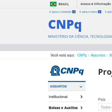
Acesso à informação
BRASIL
Ir para o conteúdo
1
Ir para o menu
2
Ir pa
CNPq
MINISTÉRIO DA CIÊNCIA, TECNOLOGI
Você está aqui:
CNPq
Assuntos
B
Pro
ASSUNTOS
Institucional
País
Bolsas e Auxílios