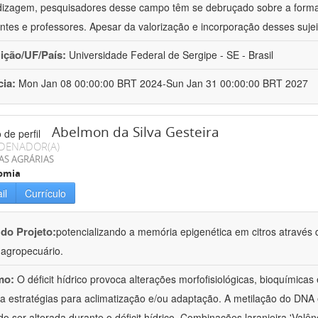
izagem, pesquisadores desse campo têm se debruçado sobre a formaç
ntes e professores. Apesar da valorização e incorporação desses sujei
uição/UF/País:
Universidade Federal de Sergipe - SE - Brasil
cia:
Mon Jan 08 00:00:00 BRT 2024-Sun Jan 31 00:00:00 BRT 2027
Abelmon da Silva Gesteira
DENADOR(A)
AS AGRÁRIAS
omia
il
Currículo
 do Projeto:
potencializando a memória epigenética em citros através d
o agropecuário.
mo:
O déficit hídrico provoca alterações morfofisiológicas, bioquímica
 a estratégias para aclimatização e/ou adaptação. A metilação do DNA 
o ser alterada durante o déficit hídrico. Combinações laranjeira 'Valên