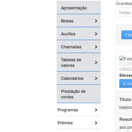
Grandes
Apresentação
Bolsas
Auxílios
Filt
Chamadas
Tabelas de
COOR
valores
CIÊNC
Educa
Calendários
E-ma
Prestação de
contas
Título
históri
Programas
Resu
Prêmios
aos pr