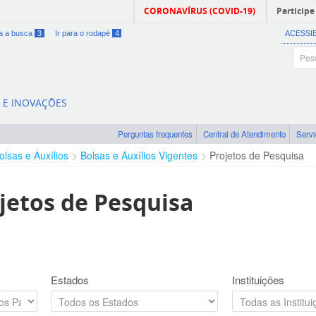
CORONAVÍRUS (COVID-19)
Participe
ra a busca
3
Ir para o rodapé
4
ACESSI
A E INOVAÇÕES
Perguntas frequentes
Central de Atendimento
Serv
olsas e Auxílios
Bolsas e Auxílios Vigentes
Projetos de Pesquisa
jetos de Pesquisa
Estados
Instituições