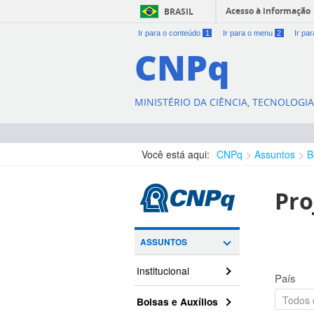
Acesso à informação
BRASIL
Ir para o conteúdo
1
Ir para o menu
2
Ir pa
CNPq
MINISTÉRIO DA CIÊNCIA, TECNOLOGI
Você está aqui:
CNPq
Assuntos
B
Pro
ASSUNTOS
Institucional
País
Bolsas e Auxílios