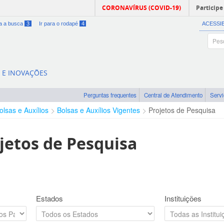
CORONAVÍRUS (COVID-19)
Participe
ra a busca
3
Ir para o rodapé
4
ACESSI
A E INOVAÇÕES
Perguntas frequentes
Central de Atendimento
Serv
olsas e Auxílios
Bolsas e Auxílios Vigentes
Projetos de Pesquisa
jetos de Pesquisa
Estados
Instituições