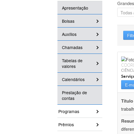
Grandes
Apresentação
Bolsas
Auxílios
Filt
Chamadas
Tabelas de
COOR
valores
CIÊNCI
Serviç
Calendários
E-ma
Prestação de
contas
Título
trabal
Programas
Resu
Prêmios
difere