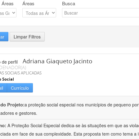
 Áreas
Áreas
Busca
rar
Limpar Filtros
Adriana Giaqueto Jacinto
DENADOR(A)
AS SOCIAIS APLICADAS
o Social
il
Currículo
 do Projeto:
a proteção social especial nos municípios de pequeno port
hadores e gestores.
mo:
A Proteção Social Especial dedica-se às situações em que as vio
nciada em face de sua complexidade. Esta proposta tem como tema a 