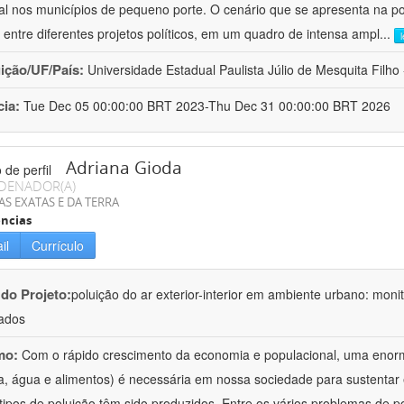
al nos municípios de pequeno porte. O cenário que se apresenta na polí
 entre diferentes projetos políticos, em um quadro de intensa ampl
...
uição/UF/País:
Universidade Estadual Paulista Júlio de Mesquita Filho -
cia:
Tue Dec 05 00:00:00 BRT 2023-Thu Dec 31 00:00:00 BRT 2026
Adriana Gioda
DENADOR(A)
AS EXATAS E DA TERRA
ncias
il
Currículo
 do Projeto:
poluição do ar exterior-interior em ambiente urbano: mon
ados
mo:
Com o rápido crescimento da economia e populacional, uma enorm
a, água e alimentos) é necessária em nossa sociedade para sustentar 
 tipos de poluição têm sido produzidos. Entre os vários problemas de p