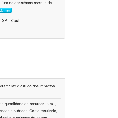
tica de assistência social é de
leia mais
 SP - Brasil
itoramento e estudo dos impactos
e quantidade de recursos (p.ex.,
essas atividades. Como resultado,
oluição, a poluição do ar tem