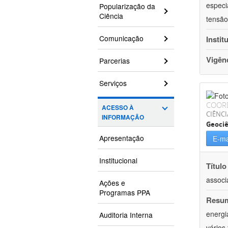
especi
Popularização da
Ciência
tensão
Comunicação
Instit
Vigên
Parcerias
Serviços
COOR
ACESSO À
CIÊNCI
INFORMAÇÃO
Geociê
Apresentação
E-ma
Institucional
Título
associ
Ações e
Programas PPA
Resu
energi
Auditoria Interna
vários