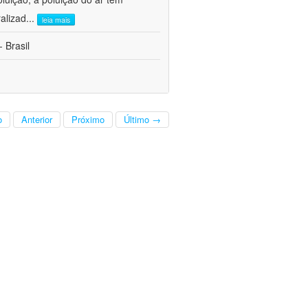
alizad
...
leia mais
 Brasil
o
Anterior
Próximo
Último →