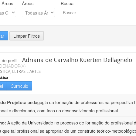
 Áreas
Áreas
Busca
rar
Limpar Filtros
Adriana de Carvalho Kuerten Dellagnelo
DENADOR(A)
STICA, LETRAS E ARTES
stica
il
Currículo
 do Projeto:
a pedagogia da formação de professores na perspectiva his
ional e direcionado, com foco no desenvolvimento profissional.
mo:
A ação da Universidade no processo de formação do profissional d
 que tal profissional se apropriar de um construto teórico-metodológico