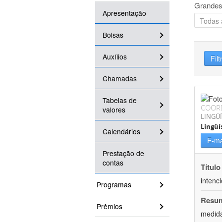
Grandes
Apresentação
Bolsas
Auxílios
Filt
Chamadas
Tabelas de
COOR
valores
LINGÜÍ
Lingüí
Calendários
E-ma
Prestação de
contas
Título
intenc
Programas
Resu
Prêmios
medida