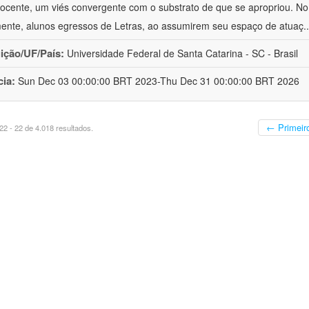
ocente, um viés convergente com o substrato de que se apropriou. No e
mente, alunos egressos de Letras, ao assumirem seu espaço de atuaç
.
uição/UF/País:
Universidade Federal de Santa Catarina - SC - Brasil
cia:
Sun Dec 03 00:00:00 BRT 2023-Thu Dec 31 00:00:00 BRT 2026
← Primeir
2 - 22 de 4.018 resultados.