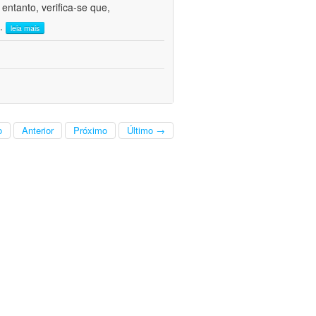
ntanto, verifica-se que,
..
leia mais
o
Anterior
Próximo
Último →