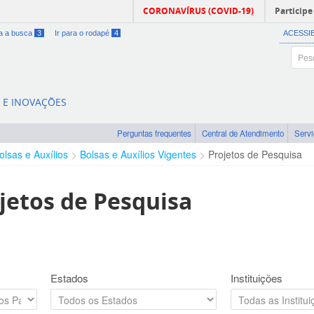
CORONAVÍRUS (COVID-19)
Participe
ra a busca
3
Ir para o rodapé
4
ACESSI
A E INOVAÇÕES
Perguntas frequentes
Central de Atendimento
Serv
olsas e Auxílios
Bolsas e Auxílios Vigentes
Projetos de Pesquisa
jetos de Pesquisa
Estados
Instituições