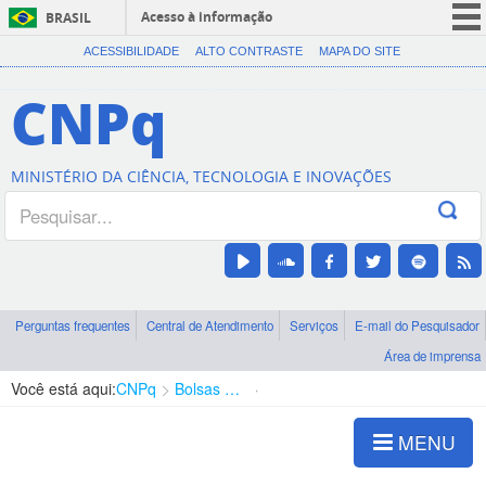
Acesso à informação
BRASIL
CORONAVÍRUS (COVID-19)
ACESSIBILIDADE
ALTO CONTRASTE
MAPA DO SITE
Participe
CNPq
Serviços
Legislação
MINISTÉRIO DA CIÊNCIA, TECNOLOGIA E INOVAÇÕES
Canais
Perguntas frequentes
Central de Atendimento
Serviços
E-mail do Pesquisador
Área de imprensa
Você está aqui:
CNPq
Bolsas e Auxílios Vigentes
Projetos de Pesquisa
MENU