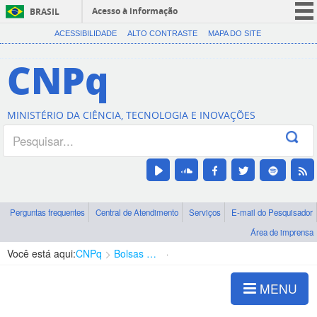
Acesso à informação
BRASIL
CORONAVÍRUS (COVID-19)
ACESSIBILIDADE
ALTO CONTRASTE
MAPA DO SITE
Participe
CNPq
Serviços
Legislação
MINISTÉRIO DA CIÊNCIA, TECNOLOGIA E INOVAÇÕES
Canais
Perguntas frequentes
Central de Atendimento
Serviços
E-mail do Pesquisador
Área de imprensa
Você está aqui:
CNPq
Bolsas e Auxílios Vigentes
Projetos de Pesquisa
MENU