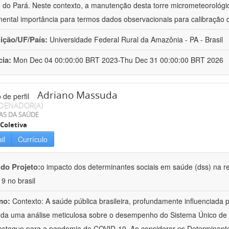
 do Pará. Neste contexto, a manutenção desta torre micrometeorológica
ental importância para termos dados observacionais para calibração
uição/UF/País:
Universidade Federal Rural da Amazônia - PA - Brasil
cia:
Mon Dec 04 00:00:00 BRT 2023-Thu Dec 31 00:00:00 BRT 2026
Adriano Massuda
DENADOR(A)
AS DA SAÚDE
Coletiva
il
Currículo
 do Projeto:
o impacto dos determinantes sociais em saúde (dss) na r
19 no brasil
mo:
Contexto: A saúde pública brasileira, profundamente influenciada
a uma análise meticulosa sobre o desempenho do Sistema Único de S
staque para a pandemia de COVID-19. Ao considerar os Determinante