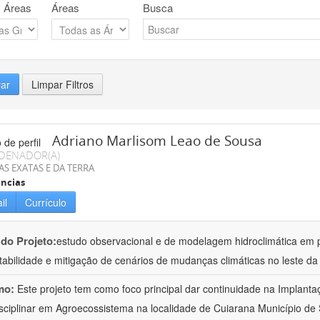
 Áreas
Áreas
Busca
rar
Limpar Filtros
Adriano Marlisom Leao de Sousa
DENADOR(A)
AS EXATAS E DA TERRA
ncias
il
Currículo
 do Projeto:
estudo observacional e de modelagem hidroclimática em
tabilidade e mitigação de cenários de mudanças climáticas no leste d
mo:
Este projeto tem como foco principal dar continuidade na Implanta
isciplinar em Agroecossistema na localidade de Cuiarana Município de 