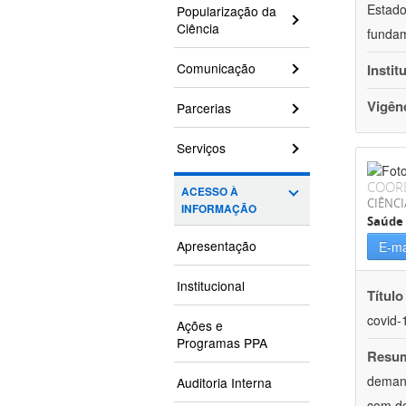
Estado
Popularização da
Ciência
fundam
Comunicação
Instit
Vigên
Parcerias
Serviços
COOR
ACESSO À
CIÊNCI
INFORMAÇÃO
Saúde 
Apresentação
E-ma
Institucional
Título
covid-
Ações e
Programas PPA
Resu
demand
Auditoria Interna
com de