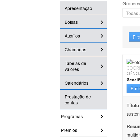
Grandes
Apresentação
Bolsas
Auxílios
Filt
Chamadas
Tabelas de
COOR
valores
CIÊNCI
Geociê
Calendários
E-ma
Prestação de
contas
Título
susten
Programas
Resu
Prêmios
multid