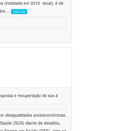
 (instalada em 2010  atual), é de
 dos
...
leia mais
esposta e recuperação do sus à
 por desigualdades socioeconômicas,
aúde (SUS) diante de desafios,
s Sociais em Saúde (DSS), nota-se