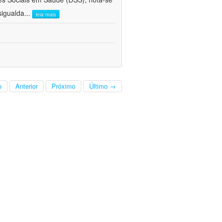
sigualda
...
leia mais
o
Anterior
Próximo
Último →