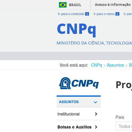
Acesso à informação
BRASIL
Ir para o conteúdo
1
Ir para o menu
2
Ir pa
CNPq
MINISTÉRIO DA CIÊNCIA, TECNOLOGI
Você está aqui:
CNPq
Assuntos
B
Pro
ASSUNTOS
Institucional
País
Bolsas e Auxílios