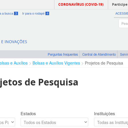
CORONAVÍRUS (COVID-19)
Participe
ra a busca
3
Ir para o rodapé
4
ACESSI
A E INOVAÇÕES
Perguntas frequentes
Central de Atendimento
Serv
olsas e Auxílios
Bolsas e Auxílios Vigentes
Projetos de Pesquisa
jetos de Pesquisa
Estados
Instituições