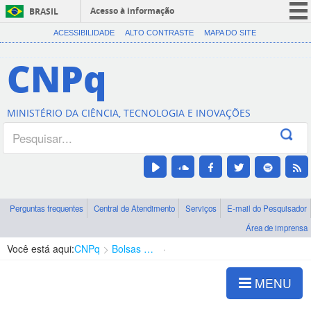
Acesso à informação
BRASIL
CORONAVÍRUS (COVID-19)
ACESSIBILIDADE
ALTO CONTRASTE
MAPA DO SITE
Participe
CNPq
Serviços
Legislação
MINISTÉRIO DA CIÊNCIA, TECNOLOGIA E INOVAÇÕES
Canais
Perguntas frequentes
Central de Atendimento
Serviços
E-mail do Pesquisador
Área de imprensa
Você está aqui:
CNPq
Bolsas e Auxílios Vigentes
Projetos de Pesquisa
MENU