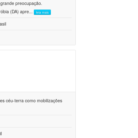
e grande preocupação.
róbia (DA) apre
...
leia mais
asil
ções céu-terra como mobilizações
l