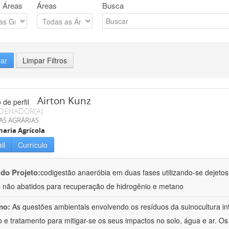
 Áreas
Áreas
Busca
rar
Limpar Filtros
Airton Kunz
DENADOR(A)
AS AGRÁRIAS
aria Agrícola
il
Currículo
 do Projeto:
codigestão anaeróbia em duas fases utilizando-se dejeto
 não abatidos para recuperação de hidrogênio e metano
mo:
As questões ambientais envolvendo os resíduos da suinocultura i
 e tratamento para mitigar-se os seus impactos no solo, água e ar. O