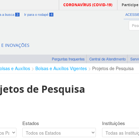
CORONAVÍRUS (COVID-19)
Participe
ra a busca
3
Ir para o rodapé
4
ACESSI
A E INOVAÇÕES
Perguntas frequentes
Central de Atendimento
Serv
olsas e Auxílios
Bolsas e Auxílios Vigentes
Projetos de Pesquisa
jetos de Pesquisa
Estados
Instituições