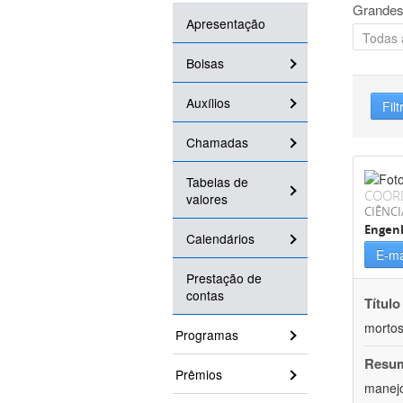
Grandes
Apresentação
Bolsas
Auxílios
Filt
Chamadas
Tabelas de
COOR
valores
CIÊNCI
Engenh
Calendários
E-ma
Prestação de
contas
Título
mortos
Programas
Resu
Prêmios
manejo