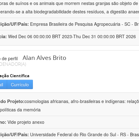
oras de suínos e os animais que morrem nestas granjas são objeto d
erando-se a alta biodegradabilidade destes resíduos, a digestão anae
uição/UF/País:
Empresa Brasileira de Pesquisa Agropecuária - SC - Br
cia:
Wed Dec 06 00:00:00 BRT 2023-Thu Dec 31 00:00:00 BRT 2026
Alan Alves Brito
DENADOR(A)
ação Científica
il
Currículo
 do Projeto:
cosmologias africanas, afro-brasileiras e indígenas: rela
olíticas da memória
mo:
Vide projeto anexo
uição/UF/País:
Universidade Federal do Rio Grande do Sul - RS - Brasi