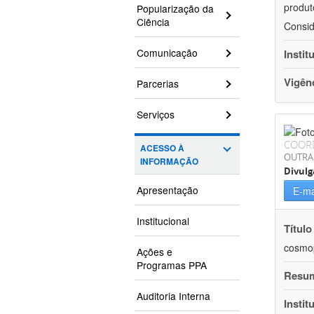
produt
Popularização da
Ciência
Consid
Comunicação
Instit
Vigên
Parcerias
Serviços
COOR
ACESSO À
OUTRA
INFORMAÇÃO
Divulg
Apresentação
E-ma
Institucional
Título
cosmop
Ações e
Programas PPA
Resu
Auditoria Interna
Instit