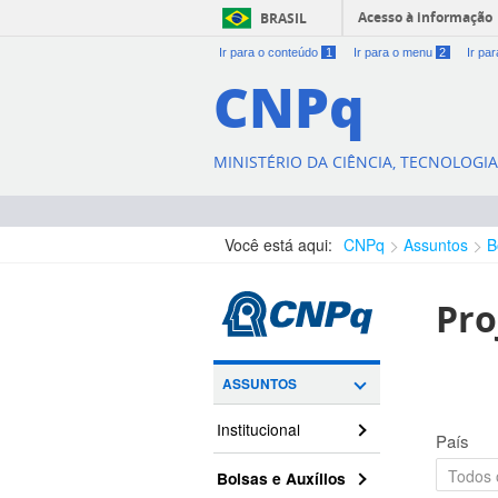
Acesso à informação
BRASIL
Ir para o conteúdo
1
Ir para o menu
2
Ir pa
CNPq
MINISTÉRIO DA CIÊNCIA, TECNOLOGI
Você está aqui:
CNPq
Assuntos
B
Pro
ASSUNTOS
Institucional
País
Bolsas e Auxílios