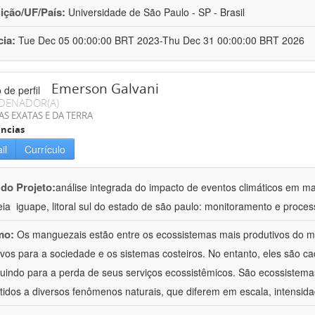
uição/UF/País:
Universidade de São Paulo - SP - Brasil
cia:
Tue Dec 05 00:00:00 BRT 2023-Thu Dec 31 00:00:00 BRT 2026
Emerson Galvani
DENADOR(A)
AS EXATAS E DA TERRA
ncias
il
Currículo
 do Projeto:
análise integrada do impacto de eventos climáticos em m
ia  iguape, litoral sul do estado de são paulo: monitoramento e proc
mo:
Os manguezais estão entre os ecossistemas mais produtivos do m
ivos para a sociedade e os sistemas costeiros. No entanto, eles são 
buindo para a perda de seus serviços ecossistêmicos. São ecossistem
idos a diversos fenômenos naturais, que diferem em escala, intensid