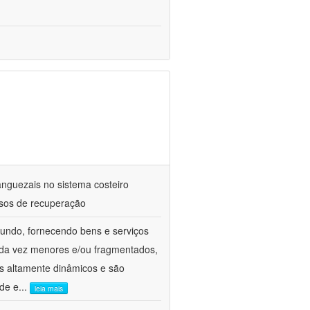
anguezais no sistema costeiro
essos de recuperação
undo, fornecendo bens e serviços
cada vez menores e/ou fragmentados,
as altamente dinâmicos e são
ade e
...
leia mais