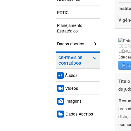
Instit
PDTIC
Vigên
Planejamento
Estratégico
Dados abertos
COOR
CIÊNCI
Educaç
CENTRAIS DE
CONTEÚDOS
E-ma
Áudios
Título
Vídeos
de jud
Resu
Imagens
proced
Dados Abertos
disto,
oponen