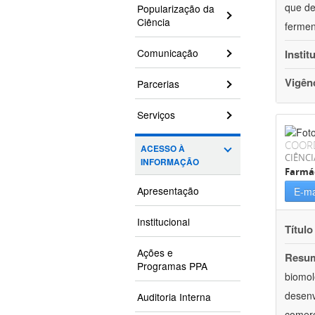
que de
Popularização da
Ciência
fermen
Comunicação
Instit
Vigên
Parcerias
Serviços
COOR
ACESSO À
CIÊNCI
INFORMAÇÃO
Farmá
Apresentação
E-ma
Institucional
Título
Ações e
Resu
Programas PPA
biomol
desenv
Auditoria Interna
comerc