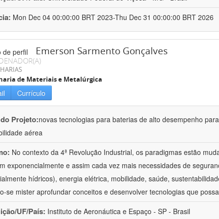
cia:
Mon Dec 04 00:00:00 BRT 2023-Thu Dec 31 00:00:00 BRT 2026
Emerson Sarmento Gonçalves
DENADOR(A)
HARIAS
aria de Materiais e Metalúrgica
il
Currículo
 do Projeto:
novas tecnologias para baterias de alto desempenho para 
ilidade aérea
mo:
No contexto da 4ª Revolução Industrial, os paradigmas estão mu
m exponencialmente e assim cada vez mais necessidades de segurança
ialmente hídricos), energia elétrica, mobilidade, saúde, sustentabilid
o-se mister aprofundar conceitos e desenvolver tecnologias que possa
uição/UF/País:
Instituto de Aeronáutica e Espaço - SP - Brasil