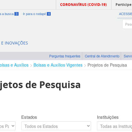
CORONAVÍRUS (COVID-19)
Participe
ra a busca
3
Ir para o rodapé
4
ACESSI
A E INOVAÇÕES
Perguntas frequentes
Central de Atendimento
Serv
olsas e Auxílios
Bolsas e Auxílios Vigentes
Projetos de Pesquisa
jetos de Pesquisa
Estados
Instituições