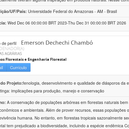
uição/UF/País:
Universidade Federal do Amazonas - AM - Brasil
cia:
Wed Dec 06 00:00:00 BRT 2023-Thu Dec 31 00:00:00 BRT 2026
Emerson Dechechi Chambó
DENADOR(A)
AS AGRÁRIAS
os Florestais e Engenharia Florestal
il
Currículo
 do Projeto:
fenologia, desenvolvimento e qualidade de diásporos da e
tinga: implicações para produção, manejo e conservação
mo:
A conservação de populações arbóreas em florestas naturais bem 
conômicos e ambientais. Além de prover recursos, essas populações 
evivência humana. No entanto, em florestas tropicais sazonalmente s
tal tem prejudicado a biodiversidade, incluindo a espécie endêmica C