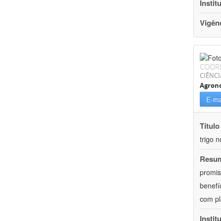
Instit
Vigên
COOR
CIÊNCI
Agron
E-ma
Título
trigo n
Resu
promis
benefí
com pl
Instit