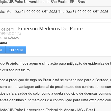
uição/UF/País:
Universidade de São Paulo - SP - Brasil
cia:
Mon Dec 04 00:00:00 BRT 2023-Thu Dec 31 00:00:00 BRT 2026
Emerson Medeiros Del Ponte
DENADOR(A)
AS AGRÁRIAS
omia
il
Currículo
 do Projeto:
modelagem e simulação para mitigação de epidemias de 
o cerrado brasileiro
mo:
A produção de trigo no Brasil está se expandindo para o Cerrado,
sora com a vantagem adicional de proximidade dos centros de consu
cios para a saúde do solo, como a quebra do ciclo de doenças comuns 
antas daninhas e nematoides e a contribuição para uma excelente co
uição/UF/País:
Universidade Federal de Viçosa - MG - Brasil