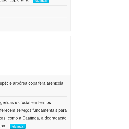
leia mais
spécie arbórea copaifera arenicola
geridas é crucial em termos
oferecem serviços fundamentais para
ecas, como a Caatinga, a degradação
opa
...
leia mais