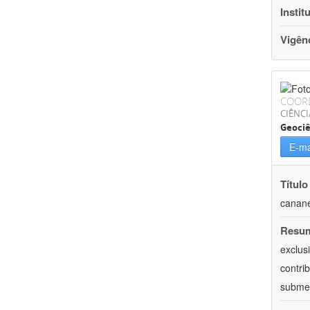
Instit
Vigên
COOR
CIÊNCI
Geociê
E-ma
Título
canane
Resu
exclus
contri
submet