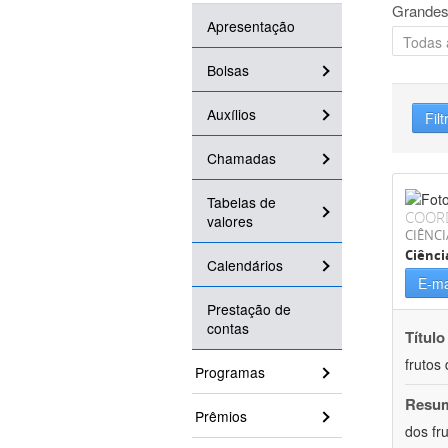
Grandes
Apresentação
Bolsas
Auxílios
Filt
Chamadas
Tabelas de
COOR
valores
CIÊNCI
Ciênci
Calendários
E-ma
Prestação de
contas
Título
frutos
Programas
Resu
Prêmios
dos fr