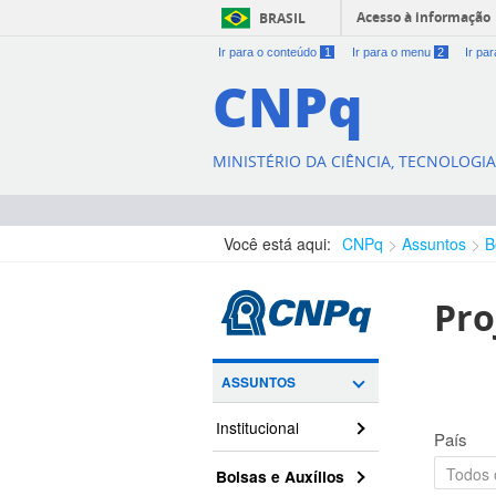
Acesso à informação
BRASIL
Ir para o conteúdo
1
Ir para o menu
2
Ir pa
CNPq
MINISTÉRIO DA CIÊNCIA, TECNOLOGI
Você está aqui:
CNPq
Assuntos
B
Pro
ASSUNTOS
Institucional
País
Bolsas e Auxílios