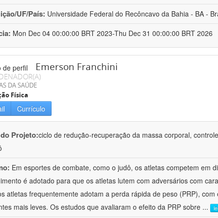
uição/UF/País:
Universidade Federal do Recôncavo da Bahia - BA - Bra
cia:
Mon Dec 04 00:00:00 BRT 2023-Thu Dec 31 00:00:00 BRT 2026
Emerson Franchini
DENADOR(A)
AS DA SAÚDE
ão Física
il
Currículo
 do Projeto:
ciclo de redução-recuperação da massa corporal, controle
ô
mo:
Em esportes de combate, como o judô, os atletas competem em dif
imento é adotado para que os atletas lutem com adversários com caract
 os atletas frequentemente adotam a perda rápida de peso (PRP), com 
tes mais leves. Os estudos que avaliaram o efeito da PRP sobre
...
l