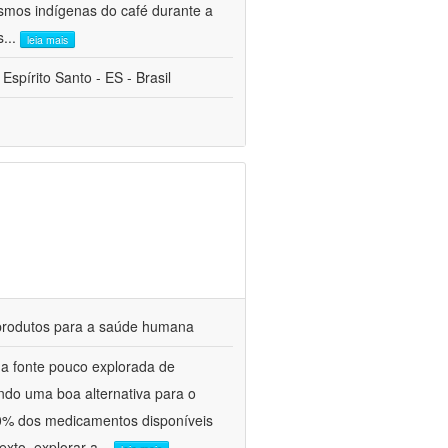
smos indígenas do café durante a
s
...
leia mais
Espírito Santo - ES - Brasil
 produtos para a saúde humana
 fonte pouco explorada de
ndo uma boa alternativa para o
70% dos medicamentos disponíveis
xto, explorar a
...