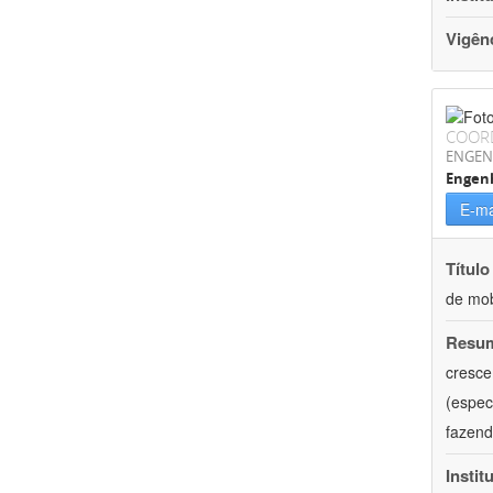
Vigên
COOR
ENGEN
Engenh
E-ma
Título
de mob
Resu
cresce
(espec
fazend
Instit