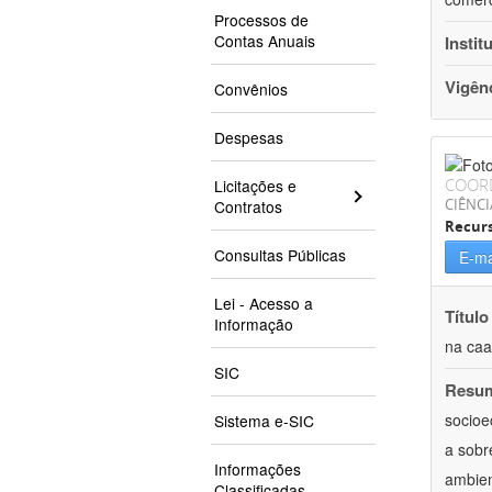
Processos de
Contas Anuais
Instit
Vigên
Convênios
Despesas
COOR
Licitações e
CIÊNCI
Contratos
Recurs
Consultas Públicas
E-ma
Lei - Acesso a
Título
Informação
na caa
SIC
Resu
socioe
Sistema e-SIC
a sobr
Informações
ambien
Classificadas