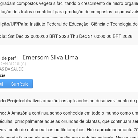
gradam compostos vegetais facilitando o crescimento de micro-organi
tação dos frutos e contribui para produção de compostos responsávei
uição/UF/País:
Instituto Federal de Educação, Ciência e Tecnologia do 
cia:
Sat Dec 02 00:00:00 BRT 2023-Thu Dec 31 00:00:00 BRT 2026
Emersom Silva Lima
DENADOR(A)
AS DA SAÚDE
cia
il
Currículo
 do Projeto:
bioativos amazônicos aplicaodos ao desenvolvimento de
mo:
A Amazônia continua sendo conhecida em todo o mundo como uma
éculas, principalmente aquelas oriundas de plantas, que continuam se
olvimento de nutracêuticos ou fitoterápicos. Hoje aproximadamente 
ialmente tiveram alguma inspiração em produtos naturais. Nesse conte