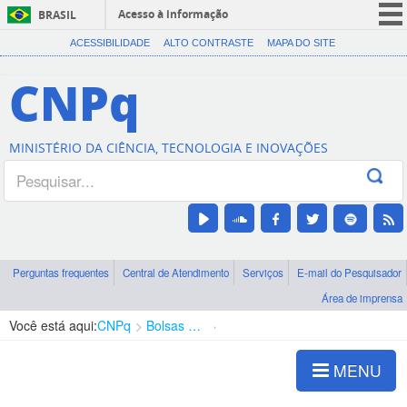
Acesso à informação
BRASIL
CORONAVÍRUS (COVID-19)
ACESSIBILIDADE
ALTO CONTRASTE
MAPA DO SITE
Participe
CNPq
Serviços
Legislação
MINISTÉRIO DA CIÊNCIA, TECNOLOGIA E INOVAÇÕES
Canais
Perguntas frequentes
Central de Atendimento
Serviços
E-mail do Pesquisador
Área de imprensa
Você está aqui:
CNPq
Bolsas e Auxílios Vigentes
Projetos de Pesquisa
MENU