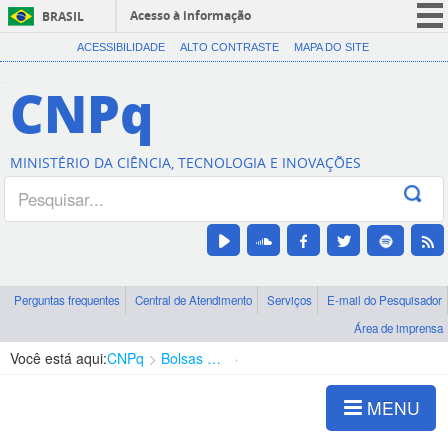
Acesso à informação
BRASIL
CORONAVÍRUS (COVID-19)
ACESSIBILIDADE
ALTO CONTRASTE
MAPA DO SITE
Participe
CNPq
Serviços
Legislação
MINISTÉRIO DA CIÊNCIA, TECNOLOGIA E INOVAÇÕES
Canais
Perguntas frequentes
Central de Atendimento
Serviços
E-mail do Pesquisador
Área de imprensa
Você está aqui:
CNPq
Bolsas e Auxílios Vigentes
Projetos de Pesquisa
MENU