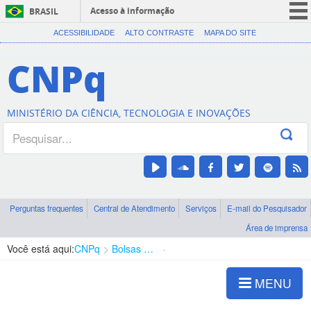
Acesso à informação
BRASIL
CORONAVÍRUS (COVID-19)
ACESSIBILIDADE
ALTO CONTRASTE
MAPA DO SITE
Participe
CNPq
Serviços
Legislação
MINISTÉRIO DA CIÊNCIA, TECNOLOGIA E INOVAÇÕES
Canais
Perguntas frequentes
Central de Atendimento
Serviços
E-mail do Pesquisador
Área de imprensa
Você está aqui:
CNPq
Bolsas e Auxílios Vigentes
Projetos de Pesquisa
MENU